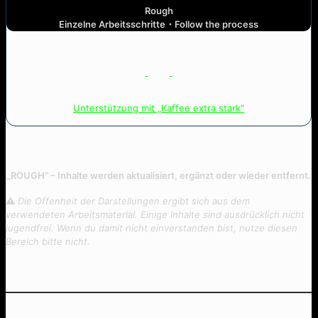
Rough
Einzelne Arbeitsschritte・Follow the process
Unterstützung mit „Kaffee extra stark“
„ROUGH“ – Inhalte werden aktualisiert, ergänzt oder wieder entfernt.
⚠︎
Die Offenheit der Darstellungen ergibt sich aus dem
verwendeten Arbeitsmaterial. Einige Inhalte sind ausdrücklich nicht
jugendfrei.
Wenn du damit nicht einverstanden bist, nutze diesen
Bereich bitte nicht.