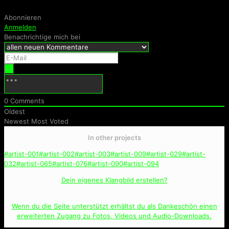
Abonnieren
Anmelden
Benachrichtige mich bei
0
Comments
Oldest
Newest
Most Voted
In other projects
#artist-001
#artist-002
#artist-003
#artist-009
#artist-029
#artist-
032
#artist-065
#artist-076
#artist-090
#artist-094
Dein eigenes Klangbild erstellen?
Wenn du die Seite unterstützt erhältst du als Dankeschön einen
erweiterten Zugang zu Fotos, Videos und Audio-Downloads.