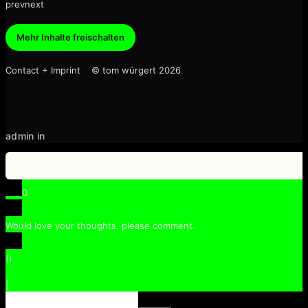
prev
next
Mehr Inhalte freischalten
Contact + Imprint © tom würgert 2026
admin in
0
Would love your thoughts, please comment.
x
(
)
x
|
Antworten