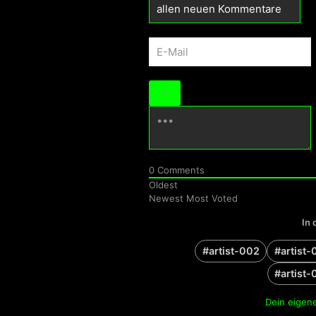
0
Comments
Oldest
Newest
Most Voted
In 
#artist-002
#artist-
#artist-
Dein eigene