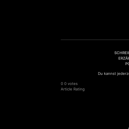
SCHREI
ERZÄ
P
Du kannst jederz
0
0
votes
Article Rating