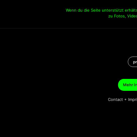
Wenn du die Seite unterstützt erhäl
zu Fotos, Vid
p
Mehr In
Contact + Imp