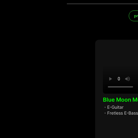
p
Blue Moon M
・E-Guitar
・Fretless E-Bass