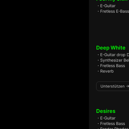
・E-Guitar
・Fretless E-Bass
Deep White
・E-Guitar drop 
・Synthesizer Bel
・Fretless Bass
・Reverb
Unterstützen →
Desires
・E-Guitar
・Fretless Bass
・Fender Rhodes