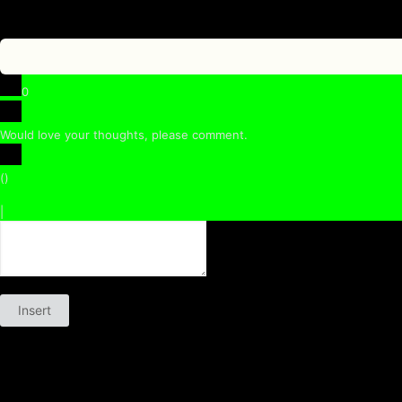
0
Would love your thoughts, please comment.
x
(
)
x
|
Antworten
Insert