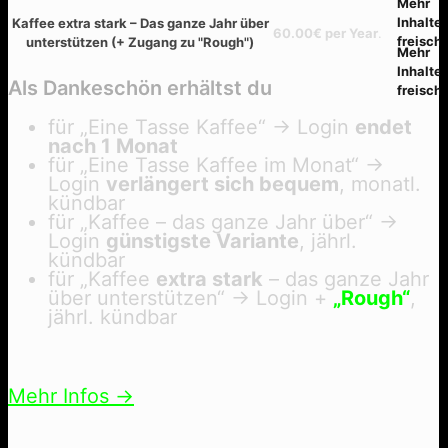
Kaffee extra stark – Das ganze Jahr über
60.00€ per Year
.
Select
unterstützen (+ Zugang zu "Rough")
Als Dankeschön erhältst du
für „Eine Tasse Kaffee“ → Login
endet
nach 1 Monat
für „Eine Tasse Kaffee im Monat“ →
Login
verlängert sich bequem
, monatl.
kündbar
für „Kaffee – das ganze Jahr über“ →
Login
günstigste Variante
, jährl.
kündbar
für „Kaffee
extra stark
– das ganze Jahr
über unterstützen“ → Login +
„Rough“
,
jährl. kündbar
Mehr Infos →