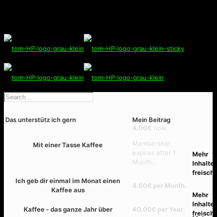
Level
Price
Acti
4.00€
now.
Membership
Mit einer Tasse Kaffee
Select
expires after 1
Month.
Ich geb dir einmal im Monat einen
4.00€ per Month
.
Select
Kaffee aus
Kaffee - das ganze Jahr über
40.00€ per Year
.
Select