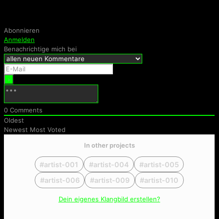
Abonnieren
Anmelden
Benachrichtige mich bei
0
Comments
Oldest
Newest
Most Voted
In other projects
#artist-001
#artist-004
#artist-005
#artist-006
#artist-009
#artist-010
Dein eigenes Klangbild erstellen?