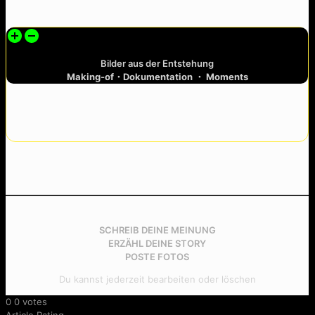
Bilder aus der Entstehung
Making-of・
Dokumentation
・ Moments
SCHREIB DEINE MEINUNG
ERZÄHL DEINE STORY
POSTE FOTOS
Du kannst jederzeit bearbeiten oder löschen
0
0
votes