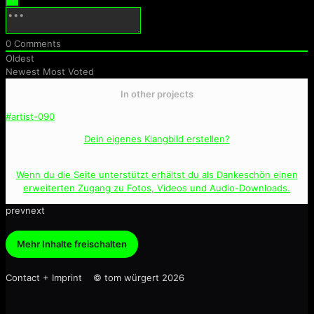
0
Comments
Oldest
Newest
Most Voted
In other projects
#artist-090
Dein eigenes Klangbild erstellen?
Wenn du die Seite unterstützt erhältst du als Dankeschön einen
erweiterten Zugang zu Fotos, Videos und Audio-Downloads.
prev
next
Mehr Inhalte freischalten
Contact + Imprint © tom würgert 2026