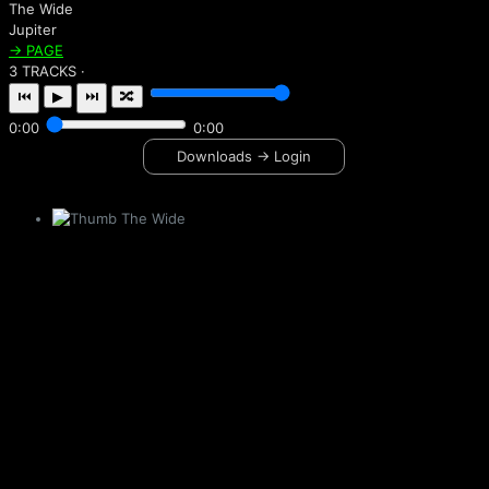
The Wide
Jupiter
→ PAGE
3 TRACKS ·
⏮
▶
⏭
🔀
0:00
0:00
Downloads → Login
The Wide