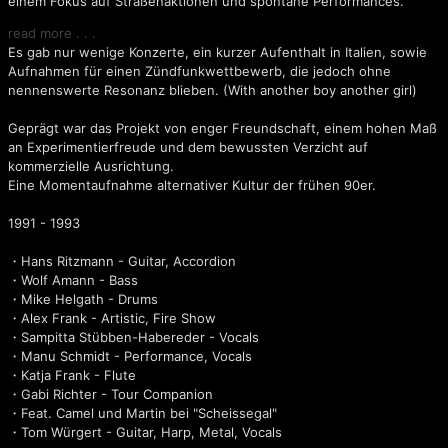
einem Fokus auf Straßenaktionen und spontane Performances.
read more . . .
Es gab nur wenige Konzerte, ein kurzer Aufenthalt in Italien, sowie
Aufnahmen für einen Zündfunkwettbewerb, die jedoch ohne
nennenswerte Resonanz blieben. (With another boy another girl)
Geprägt war das Projekt von enger Freundschaft, einem hohen Maß
an Experimentierfreude und dem bewussten Verzicht auf
kommerzielle Ausrichtung.
Eine Momentaufnahme alternativer Kultur der frühen 90er.
Scheissegal
1991 - 1993
・Hans Ritzmann - Guitar, Accordion
・Wolf Amann - Bass
・Mike Helgath - Drums
・Alex Frank - Artistic, Fire Show
・Sampitta Stübben-Habereder - Vocals
・Manu Schmidt - Performance, Vocals
・Katja Frank - Flute
・Gabi Richter - Tour Companion
・Feat. Camel und Martin bei "Scheissegal"
・Tom Würgert - Guitar, Harp, Metal, Vocals