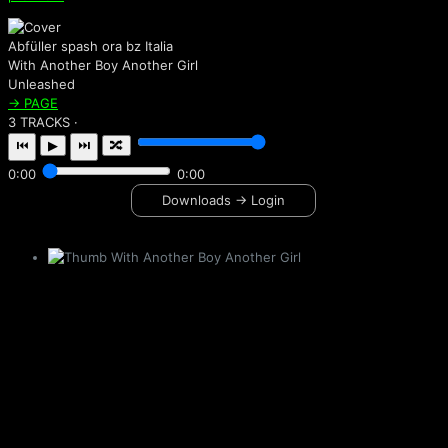
Abfüller spash ora bz Italia
With Another Boy Another Girl
Unleashed
→ PAGE
3 TRACKS ·
⏮
▶
⏭
🔀
0:00
0:00
Downloads → Login
With Another Boy Another Girl