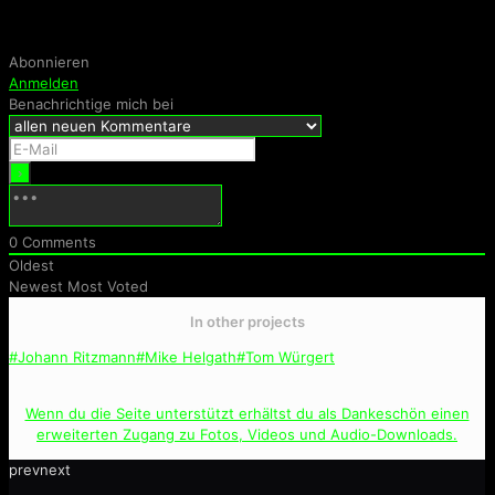
Abonnieren
Anmelden
Benachrichtige mich bei
0
Comments
Oldest
Newest
Most Voted
In other projects
#Johann Ritzmann
#Mike Helgath
#Tom Würgert
Wenn du die Seite unterstützt erhältst du als Dankeschön einen
erweiterten Zugang zu Fotos, Videos und Audio-Downloads.
prev
next