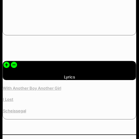
Lyrics
With Another Boy Another Girl
I Lost
Scheissegal