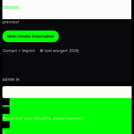
prev
next
prev
next
Mehr Inhalte freischalten
Contact + Imprint © tom würgert 2026
admin in
0
Would love your thoughts, please comment.
x
Senza Una Donna
(
)