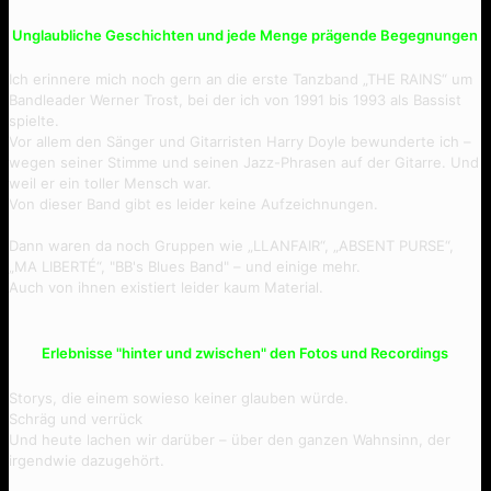
Unglaubliche Geschichten und jede Menge prägende Begegnungen
I Lost
Ich erinnere mich noch gern an die erste Tanzband „THE RAINS“ um
Bandleader Werner Trost, bei der ich von 1991 bis 1993 als Bassist
spielte.
Vor allem den Sänger und Gitarristen Harry Doyle bewunderte ich –
wegen seiner Stimme und seinen Jazz-Phrasen auf der Gitarre. Und
weil er ein toller Mensch war.
Von dieser Band gibt es leider keine Aufzeichnungen.
Dann waren da noch Gruppen wie „LLANFAIR“, „ABSENT PURSE“,
„MA LIBERTÉ“, "BB's Blues Band" – und einige mehr.
Auch von ihnen existiert leider kaum Material.
Erlebnisse "hinter und zwischen" den Fotos und Recordings
Storys, die einem sowieso keiner glauben würde.
Schräg und verrück
Und heute lachen wir darüber – über den ganzen Wahnsinn, der
irgendwie dazugehört.