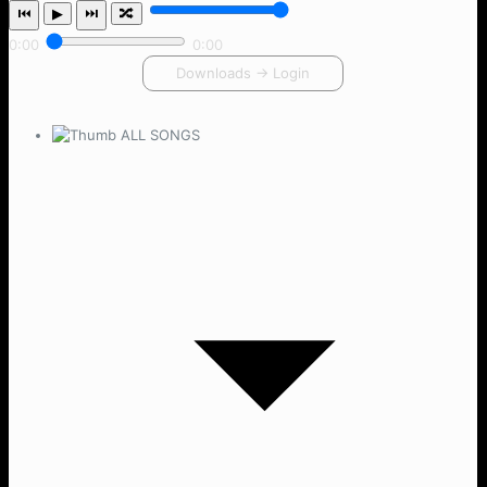
⏮
▶
⏭
🔀
0:00
0:00
Downloads → Login
ALL SONGS