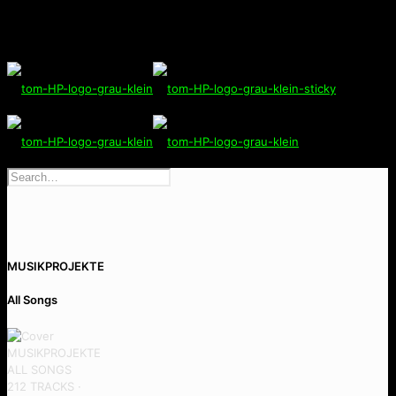
MUSIKPROJEKTE
All Songs
MUSIKPROJEKTE
ALL SONGS
212 TRACKS ·