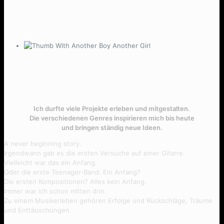
With Another Boy Another Girl
Ich durfte viele Projekte erleben und mitgestalten.
Die verschiedenen Genres inspirieren mich bis heute
und bringen ständig neue Ideen.
A never beginning story.
Irgendwann gab es die ersten Versuche auf einer Gitarre.
Vielleicht war das ein Anfang.
Oder die erste Teenager-Band. Ein Anfang?
Die ersten Kompositionen? Alles kein Anfang.
Immer war ich schon mitten drin.
Zu einem Musikerleben gehören Erfolge und Rückschläge, Träume
und Enttäuschungen.