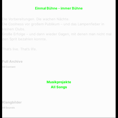
Scheissegal
Einmal Bühne - immer Bühne
Die Vorbereitungen. Die wachen Nächte.
Die Coolness vor großem Publikum – und das Lampenfieber in
kleinen Clubs.
Große Erfolge – und dann wieder Gagen, mit denen man nicht mal
den Sprit bezahlen konnte.
That’s live. That’s life.
Full Archive
All Content
Musikprojekte
All Songs
Klangbilder
All Sounds
Bacardi Feeling