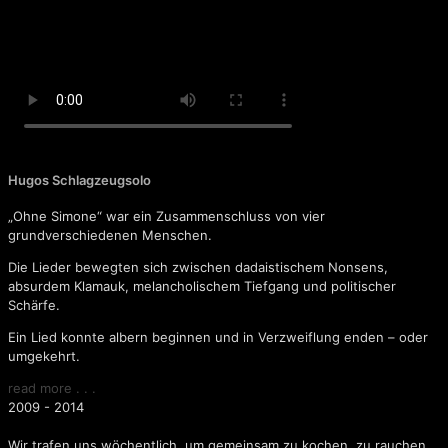
Eva komm ins Bett
Hugos Schlagzeugsolo
„Ohne Simone“ war ein Zusammenschluss von vier
grundverschiedenen Menschen.
Die Lieder bewegten sich zwischen dadaistischem Nonsens,
absurdem Klamauk, melancholischem Tiefgang und politischer
Schärfe.
Ein Lied konnte albern beginnen und in Verzweiflung enden – oder
umgekehrt.
read more . . .
2009 - 2014
Wir trafen uns wöchentlich, um gemeinsam zu kochen, zu rauchen,