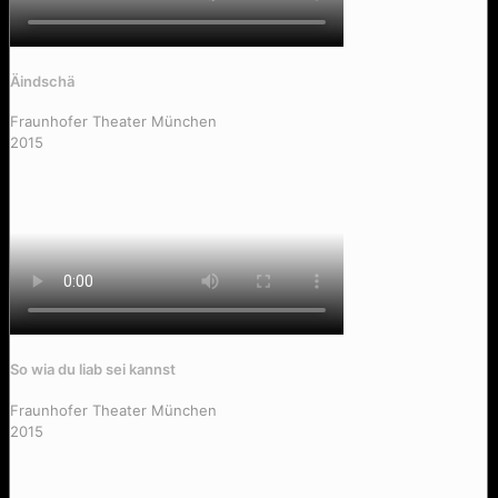
Äindschä
Fraunhofer Theater München
2015
So wia du liab sei kannst
Fraunhofer Theater München
2015