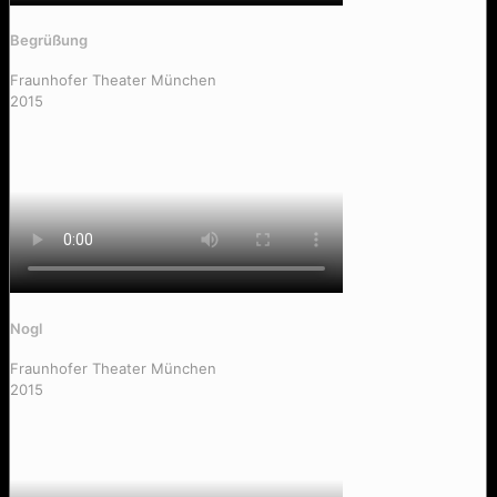
Begrüßung
Fraunhofer Theater München
2015
Honky Tonk Woman (Ohne Simone)
Nogl
Fraunhofer Theater München
2015