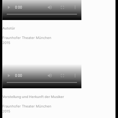
Autotür
Fraunhofer Theater München
2015
I hoff dass i mi ned verlieb in di
Vorstellung und Herkunft der Musiker
Fraunhofer Theater München
2015