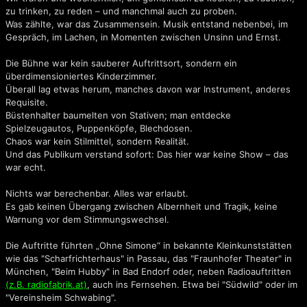
zu trinken, zu reden – und manchmal auch zu proben.
Da Hundehalter Karle
Was zählte, war das Zusammensein. Musik entstand nebenbei, im
Gespräch, im Lachen, in Momenten zwischen Unsinn und Ernst.
Die Bühne war kein sauberer Auftrittsort, sondern ein
überdimensioniertes Kinderzimmer.
Überall lag etwas herum, manches davon war Instrument, anderes
Requisite.
Büstenhalter baumelten von Stativen; man entdecke
Spielzeugautos, Puppenköpfe, Blechdosen.
Chaos war kein Stilmittel, sondern Realität.
Und das Publikum verstand sofort: Das hier war keine Show – das
war echt.
Nichts war berechenbar. Alles war erlaubt.
Es gab keinen Übergang zwischen Albernheit und Tragik, keine
Warnung vor dem Stimmungswechsel.
Die Auftritte führten „Ohne Simone“ in bekannte Kleinkunststätten
wie das "Scharfrichterhaus" in Passau, das "Fraunhofer Theater" in
München, "Beim Hubby" in Bad Endorf oder, neben Radioauftritten
(z.B. radiofabrik.at)
, auch ins Fernsehen. Etwa bei "Südwild" oder im
"Vereinsheim Schwabing".
I mog no ned hoam