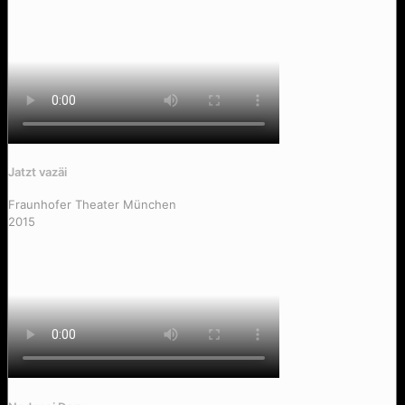
Jatzt vazäi
Fraunhofer Theater München
2015