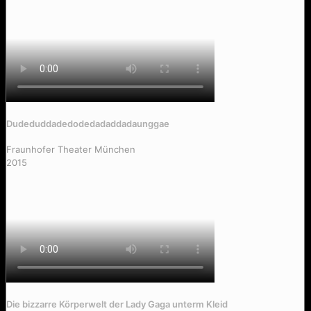
Doana
Dudeduddadedodedadaddadaunggae
Fraunhofer Theater München
2015
Die bizzarre Körperwelt der Lady Gaga unterm Kleid