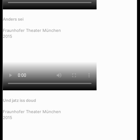
Anders sei
Zeit iss worn
Fraunhofer Theater München
2015
Und jatz iss doud
Fraunhofer Theater München
2015