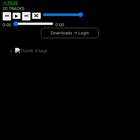
→ PAGE
20 TRACKS ·
⏮
▶
⏭
🔀
0:00
0:00
Downloads → Login
G'sogt