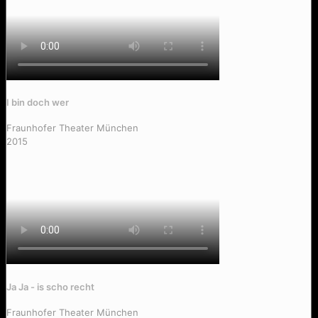
I bin doch wer
Fraunhofer Theater München
2015
Ja Ja - is scho recht
Fraunhofer Theater München