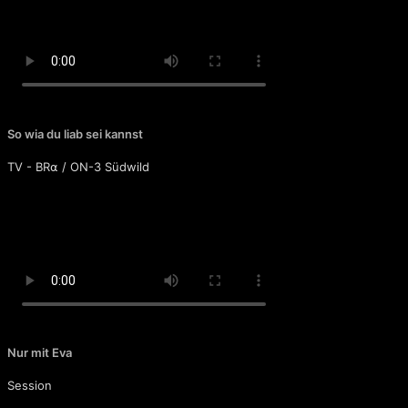
Oh Marie (Radio-Edit)
So wia du liab sei kannst
TV - BR⍺ / ON-3 Südwild
Nur mit Eva
Session