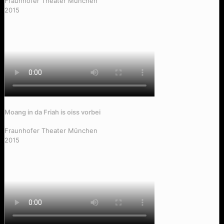
Fraunhofer Theater München
2015
Moang in da Friah is oiss vorbei
Äindschi
Fraunhofer Theater München
2015