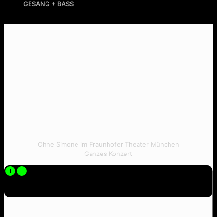
GESANG + BASS
Ohne Simone im Fraunhofer Theater München
Jatz iss doad
Ganzes Konzert