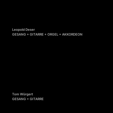
Leopold Deser
GESANG + GITARRE + ORGEL + AKKORDEON
Tom Würgert
Moang in da Friah is oiss vorbei
GESANG + GITARRE