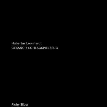
Hubertus Leonhardt
GESANG + SCHLAGSPIELZEUG
Die bizarre Körperwelt der Lady Gaga
Richy Silver