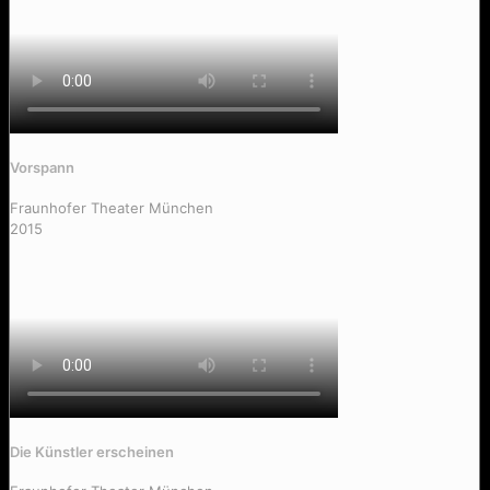
Vorspann
Fraunhofer Theater München
2015
Mei Freundin is schräg drauf
Die Künstler erscheinen