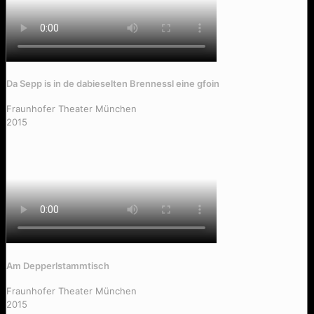
Da Sepp is in de dabieselten Brennessl eine gfoin
Fraunhofer Theater München
2015
Am Depperlstammtisch
Fraunhofer Theater München
2015