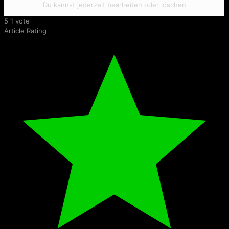
Du kannst jederzeit bearbeiten oder löschen
5
1
vote
Article Rating
I Shot the Sheriff