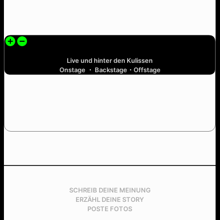
Sex and Drugs and Rock and Roll
Live und hinter den Kulissen
Onstage ・ Backstage・Offstage
SCHREIB DEINE MEINUNG
ERZÄHL DEINE STORY
POSTE FOTOS