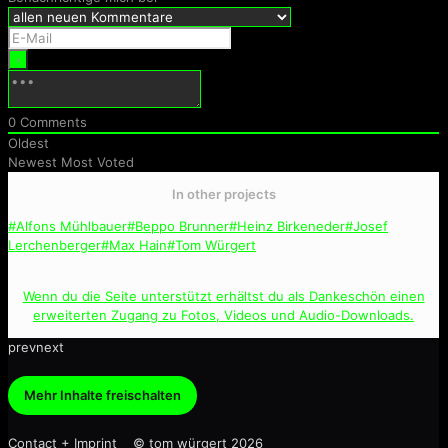
0
Comments
Oldest
Newest
Most Voted
In other projects
#Alfons Mühlbauer
#Beppo Brunner
#Heinz Birkeneder
#Josef
Lerchenberger
#Max Hain
#Tom Würgert
Wenn du die Seite unterstützt erhältst du als Dankeschön einen
erweiterten Zugang zu Fotos, Videos und Audio-Downloads.
prev
next
Mehr Inhalte freischalten
Contact + Imprint © tom würgert 2026