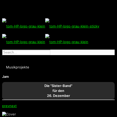
Musikprojekte
Jam
Die "Sister-Band"
für den
26. Dezember
prev
next