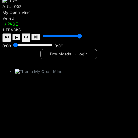
Artist 002
My Open Mind
Veiled
→ PAGE
1 TRACKS ·
⏮
▶
⏭
🔀
0:00
0:00
Downloads → Login
My Open Mind