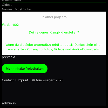
Oldest
Newest
Most Voted
In other projects
#artist-002
Dein eigenes Klangbild erstellen?
Wenn du die Seite unterstützt erhältst du als Dankeschön einen
erweiterten Zugang zu Fotos, Videos und Audio-Downloads.
prev
next
Mehr Inhalte freischalten
Contact + Imprint © tom würgert 2026
admin in