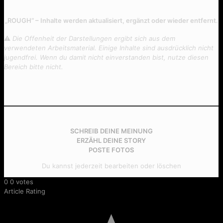
„ROUGH“ – Inhalte werden aktualisiert, ergänzt oder wieder entfernt.
⚠︎
Die Offenheit der Darstellungen ergibt sich aus dem
verwendeten Arbeitsmaterial. Einige Inhalte sind ausdrücklich nicht
jugendfrei.
Wenn du damit nicht einverstanden bist, nutze diesen
Bereich bitte nicht.
SCHREIB DEINE MEINUNG
ERZÄHL DEINE STORY
POSTE FOTOS
Du kannst jederzeit bearbeiten oder löschen
0
0
votes
Article Rating