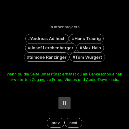
In other projects
#Andreas Adlhoch
#Hans Traurig
#Josef Lerchenberger
#Max Hain
#Simone Ranzinger
#Tom Würgert
Wenn du die Seite unterstützt erhältst du als Dankeschön einen
erweiterten Zugang zu Fotos, Videos und Audio-Downloads.
prev
next