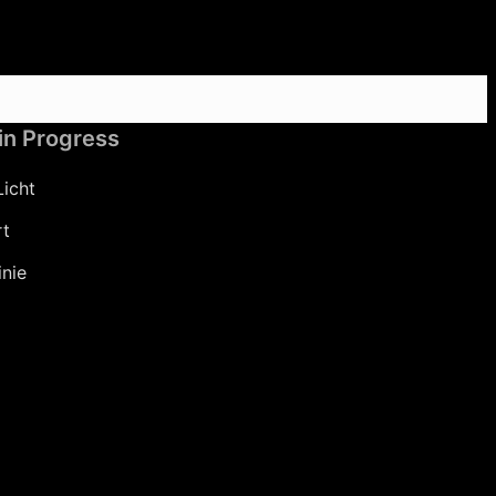
in Progress
Licht
rt
inie