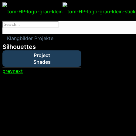
Klangbilder Projekte
Silhouettes
Project
Shades
prev
next