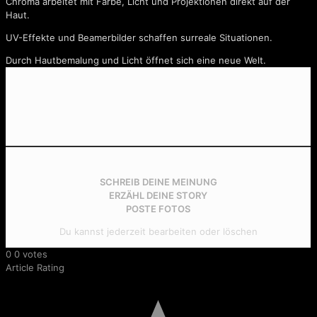
Chroma arbeitet mit Farbe, Licht und Projektionen direkt auf der
Haut.
UV-Effekte und Beamerbilder schaffen surreale Situationen.
Durch Hautbemalung und Licht öffnet sich eine neue Welt.
SCHREIB DEINE MEINUNG
ERZÄHL DEINE STORY
POSTE FOTOS
Du kannst jederzeit bearbeiten oder löschen
0
0
votes
Article Rating