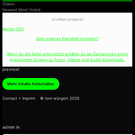
Oldest
Newest
Most Voted
In other projects
#artist-003
Dein eigenes Klangbild erstellen?
Wenn du die Seite unterstützt erhältst du als Dankeschön einen
erweiterten Zugang zu Fotos, Videos und Audio-Downloads.
prev
next
Mehr Inhalte freischalten
Contact + Imprint © tom würgert 2026
admin in