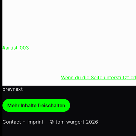
#artist-003
Wenn du die Seite unterstützt e
prev
next
Mehr Inhalte freischalten
Contact + Imprint © tom würgert 2026