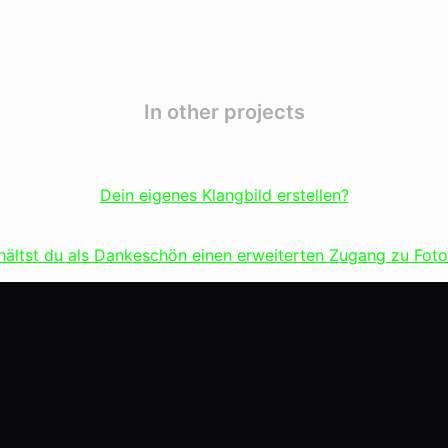
In other projects
Dein eigenes Klangbild erstellen?
rhältst du als Dankeschön einen erweiterten Zugang zu Fo