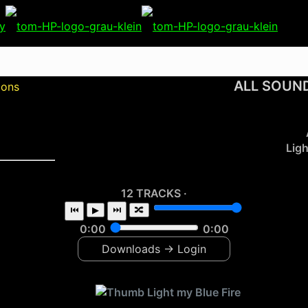
ALL SOUND
ions
Ligh
12 TRACKS ·
⏮
▶
⏭
🔀
0:00
0:00
Downloads → Login
Light my Blue Fire