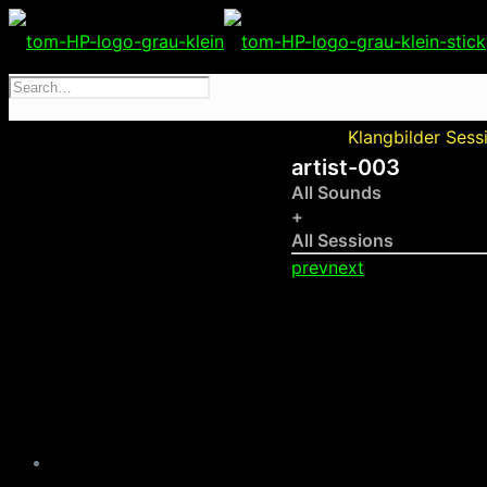
Klangbilder Sess
artist-003
All Sounds
+
All Sessions
prev
next