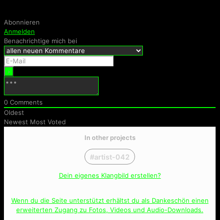
Abonnieren
Anmelden
Benachrichtige mich bei
0
Comments
Oldest
Newest
Most Voted
In other projects
#artist-042
Dein eigenes Klangbild erstellen?
Wenn du die Seite unterstützt erhältst du als Dankeschön einen
erweiterten Zugang zu Fotos, Videos und Audio-Downloads.