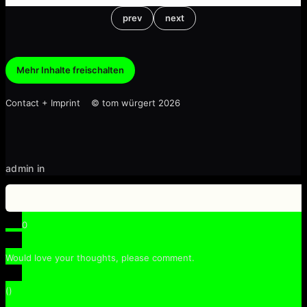
prev
next
Mehr Inhalte freischalten
Contact + Imprint © tom würgert 2026
admin in
0
Would love your thoughts, please comment.
x
(
)
x